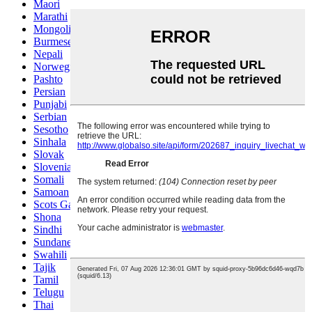
Maori
Marathi
Mongolian
Burmese
Nepali
Norwegian
Pashto
Persian
Punjabi
Serbian
Sesotho
Sinhala
Slovak
Slovenian
Somali
Samoan
Scots Gaelic
Shona
Sindhi
Sundanese
Swahili
Tajik
Tamil
Telugu
Thai