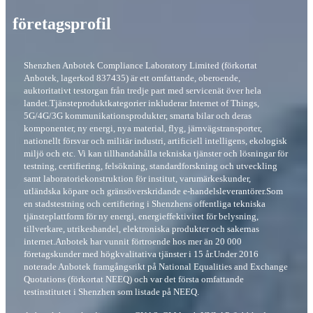
företagsprofil
Shenzhen Anbotek Compliance Laboratory Limited (förkortat
Anbotek, lagerkod 837435) är ett omfattande, oberoende,
auktoritativt testorgan från tredje part med servicenät över hela
landet.Tjänsteproduktkategorier inkluderar Internet of Things,
5G/4G/3G kommunikationsprodukter, smarta bilar och deras
komponenter, ny energi, nya material, flyg, järnvägstransporter,
nationellt försvar och militär industri, artificiell intelligens, ekologisk
miljö och etc. Vi kan tillhandahålla tekniska tjänster och lösningar för
testning, certifiering, felsökning, standardforskning och utveckling
samt laboratoriekonstruktion för institut, varumärkeskunder,
utländska köpare och gränsöverskridande e-handelsleverantörer.Som
en stadstestning och certifiering i Shenzhens offentliga tekniska
tjänsteplattform för ny energi, energieffektivitet för belysning,
tillverkare, utrikeshandel, elektroniska produkter och sakernas
internet.Anbotek har vunnit förtroende hos mer än 20 000
företagskunder med högkvalitativa tjänster i 15 år.Under 2016
noterade Anbotek framgångsrikt på National Equalities and Exchange
Quotations (förkortat NEEQ) och var det första omfattande
testinstitutet i Shenzhen som listade på NEEQ.