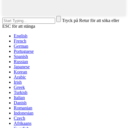
Tryck på Retur för att söka eller
ESC för att stänga
English
French
German
Portuguese
Spanish
Russian
Japanese
Korean
Arabic
Irish
Greek
Turkish
Italian
Danish
Romanian
Indonesian
Czech
Afrikaans