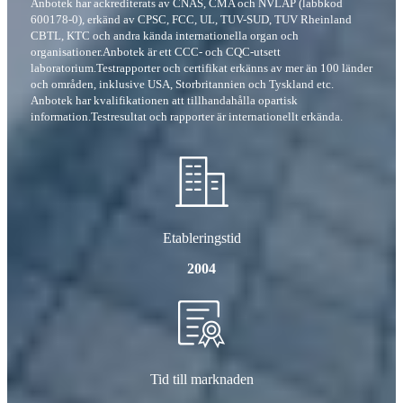
Anbotek har ackrediterats av CNAS, CMA och NVLAP (labbkod
600178-0), erkänd av CPSC, FCC, UL, TUV-SUD, TUV Rheinland
CBTL, KTC och andra kända internationella organ och
organisationer.Anbotek är ett CCC- och CQC-utsett
laboratorium.Testrapporter och certifikat erkänns av mer än 100 länder
och områden, inklusive USA, Storbritannien och Tyskland etc.
Anbotek har kvalifikationen att tillhandahålla opartisk
information.Testresultat och rapporter är internationellt erkända.
Etableringstid
2004
Tid till marknaden