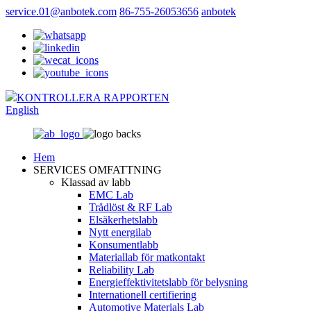
service.01@anbotek.com
86-755-26053656
anbotek
KONTROLLERA RAPPORTEN
English
Hem
SERVICES OMFATTNING
Klassad av labb
EMC Lab
Trådlöst & RF Lab
Elsäkerhetslabb
Nytt energilab
Konsumentlabb
Materiallab för matkontakt
Reliability Lab
Energieffektivitetslabb för belysning
Internationell certifiering
Automotive Materials Lab